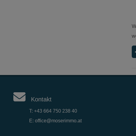
W
w
Kontakt
T:
+43 664 750 238 40
E:
office@moserimmo.at