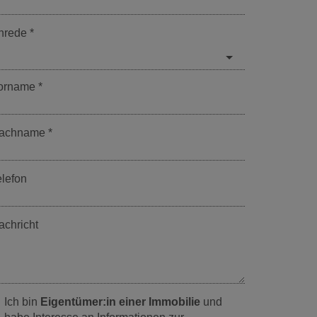
nrede
orname
achname
elefon
achricht
Ich bin
Eigentümer:in einer Immobilie
und