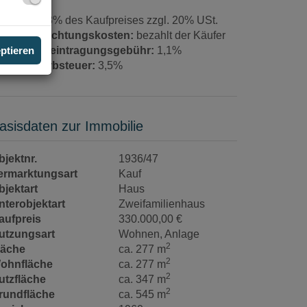
rovision:
3% des Kaufpreises zzgl. 20% USt.
ertragserrichtungskosten:
bezahlt der Käufer
rundbucheintragungsgebühr:
1,1%
eptieren
runderwerbsteuer:
3,5%
asisdaten zur Immobilie
bjektnr.
1936/47
ermarktungsart
Kauf
bjektart
Haus
nterobjektart
Zweifamilienhaus
aufpreis
330.000,00 €
utzungsart
Wohnen
Anlage
2
läche
ca. 277 m
2
ohnfläche
ca. 277 m
2
utzfläche
ca. 347 m
2
rundfläche
ca. 545 m