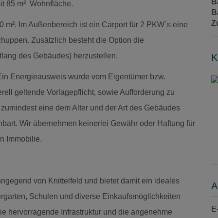
B
t 85 m² Wohnfläche.
B
Z
0 m². Im Außenbereich ist ein Carport für 2 PKW´s eine
chuppen. Zusätzlich besteht die Option die
tlang des Gebäudes) herzustellen.
K
Ein Energieausweis wurde vom Eigentümer bzw.
rell geltende Vorlagepflicht, sowie Aufforderung zu
lt zumindest eine dem Alter und der Art des Gebäudes
nbart. Wir übernehmen keinerlei Gewähr oder Haftung für
n Immobilie.
hngegend von Knittelfeld und bietet damit ein ideales
A
rgarten, Schulen und diverse Einkaufsmöglichkeiten
E
Die hervorragende Infrastruktur und die angenehme