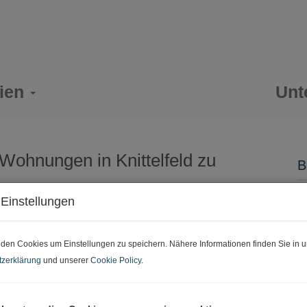
lien
Home
Unt
Wohnungen in Knittelfeld zu
B
K
Einstellungen
F
den Cookies um Einstellungen zu speichern. Nähere Informationen finden Sie in u
P
zerklärung
und unserer
Cookie Policy
.
K