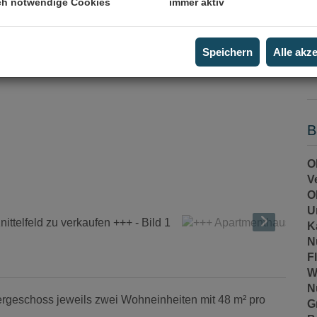
ch notwendige Cookies
immer aktiv
P
V
G
Speichern
Alle akz
G
B
O
V
O
U
K
N
F
W
N
geschoss jeweils zwei Wohneinheiten mit 48 m² pro
G