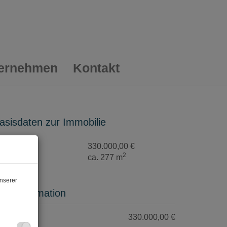
ernehmen
Kontakt
asisdaten zur Immobilie
aufpreis
330.000,00 €
2
läche
ca. 277 m
nserer
reisinformation
aufpreis:
330.000,00 €