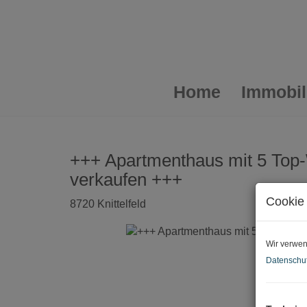
Home
Immobi
+++ Apartmenthaus mit 5 Top-
verkaufen +++
Cookie 
8720 Knittelfeld
Wir verwen
Datenschut